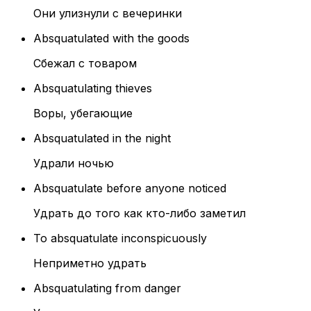
Они улизнули с вечеринки
Absquatulated with the goods
Сбежал с товаром
Absquatulating thieves
Воры, убегающие
Absquatulated in the night
Удрали ночью
Absquatulate before anyone noticed
Удрать до того как кто-либо заметил
To absquatulate inconspicuously
Неприметно удрать
Absquatulating from danger