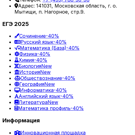
Адрес: 141031, Московская область, г. о.
Мытищи, п. Нагорное, стр.9.
ЕГЭ 2025
Сочинение
-40%
Русский язык
-40%
Математика (База)
-40%
Физика
-40%
Химия
-40%
Биология
New
История
New
Обществознание
-40%
География
New
Информатика
-40%
Английский язык
-40%
Литература
New
Математика профиль
-40%
Информация
Инновационная площадка