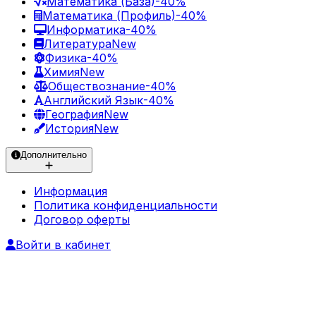
Математика (База)
-40%
Математика (Профиль)
-40%
Информатика
-40%
Литература
New
Физика
-40%
Химия
New
Обществознание
-40%
Английский Язык
-40%
География
New
История
New
Дополнительно
Информация
Политика конфиденциальности
Договор оферты
Войти в кабинет