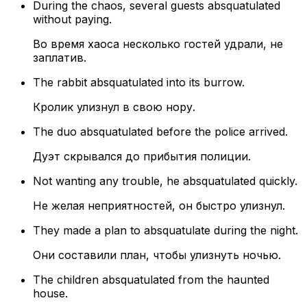
During the chaos, several guests absquatulated
without paying.
Во время хаоса несколько гостей удрали, не
заплатив.
The rabbit absquatulated into its burrow.
Кролик улизнул в свою нору.
The duo absquatulated before the police arrived.
Дуэт скрывался до прибытия полиции.
Not wanting any trouble, he absquatulated quickly.
Не желая неприятностей, он быстро улизнул.
They made a plan to absquatulate during the night.
Они составили план, чтобы улизнуть ночью.
The children absquatulated from the haunted
house.