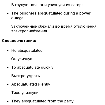
В глухую ночь они улизнули из лагеря.
The prisoners absquatulated during a power
outage.
Заключенные сбежали во время отключения
электроснабжения.
Словосочетания
:
He absquatulated
Он улизнул
To absquatulate quickly
Быстро удрать
Absquatulated silently
Тихо улизнули
They absquatulated from the party