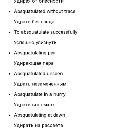
Удирая от опасности
Absquatulated without trace
Удрать без следа
To absquatulate successfully
Успешно улизнуть
Absquatulating pair
Удирающая пара
Absquatulated unseen
Удрать незамеченным
Absquatulate in a hurry
Удрать впопыхах
Absquatulating at dawn
Удирать на рассвете