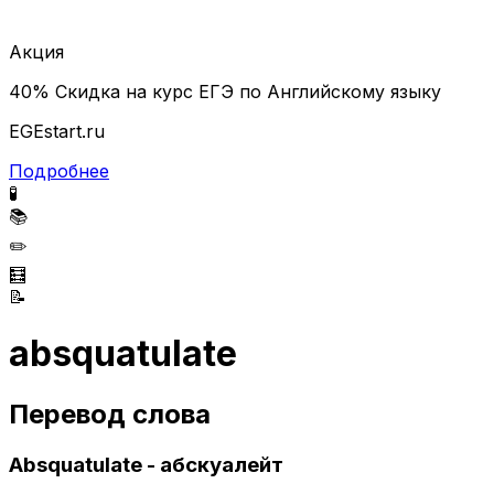
Акция
40% Скидка на курс ЕГЭ по Английскому языку
EGEstart.ru
Подробнее
🧪
📚
✏️
🧮
📝
absquatulate
Перевод слова
Absquatulate - абскуалейт