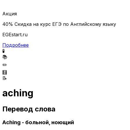
Акция
40% Скидка на курс ЕГЭ по Английскому языку
EGEstart.ru
Подробнее
🧪
📚
✏️
🧮
📝
aching
Перевод слова
Aching - больной, ноющий