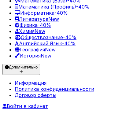
Математика (База)
-40%
Математика (Профиль)
-40%
Информатика
-40%
Литература
New
Физика
-40%
Химия
New
Обществознание
-40%
Английский Язык
-40%
География
New
История
New
Дополнительно
Информация
Политика конфиденциальности
Договор оферты
Войти в кабинет