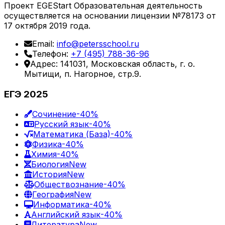
Проект EGEStart Образовательная деятельность
осуществляется на основании лицензии №78173 от
17 октября 2019 года.
Email:
info@petersschool.ru
Телефон:
+7 (495) 788-36-96
Адрес: 141031, Московская область, г. о.
Мытищи, п. Нагорное, стр.9.
ЕГЭ 2025
Сочинение
-40%
Русский язык
-40%
Математика (База)
-40%
Физика
-40%
Химия
-40%
Биология
New
История
New
Обществознание
-40%
География
New
Информатика
-40%
Английский язык
-40%
Литература
New