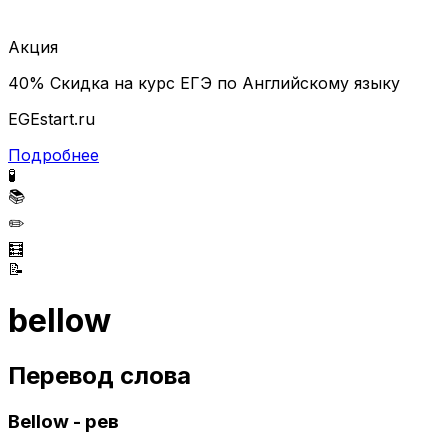
Акция
40% Скидка на курс ЕГЭ по Английскому языку
EGEstart.ru
Подробнее
🧪
📚
✏️
🧮
📝
bellow
Перевод слова
Bellow - рев