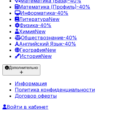
Математика (База)
-40%
Математика (Профиль)
-40%
Информатика
-40%
Литература
New
Физика
-40%
Химия
New
Обществознание
-40%
Английский Язык
-40%
География
New
История
New
Дополнительно
Информация
Политика конфиденциальности
Договор оферты
Войти в кабинет