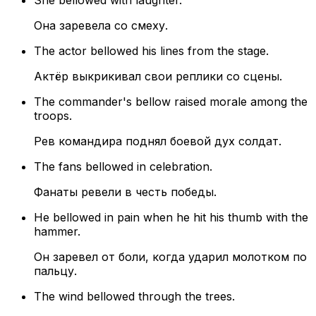
She bellowed with laughter.
Она заревела со смеху.
The actor bellowed his lines from the stage.
Актёр выкрикивал свои реплики со сцены.
The commander's bellow raised morale among the
troops.
Рев командира поднял боевой дух солдат.
The fans bellowed in celebration.
Фанаты ревели в честь победы.
He bellowed in pain when he hit his thumb with the
hammer.
Он заревел от боли, когда ударил молотком по
пальцу.
The wind bellowed through the trees.