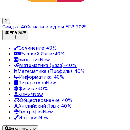
Скидка 40% на все курсы ЕГЭ 2025
ЕГЭ 2025
Сочинение
-40%
Русский Язык
-40%
Биология
New
Математика (База)
-40%
Математика (Профиль)
-40%
Информатика
-40%
Литература
New
Физика
-40%
Химия
New
Обществознание
-40%
Английский Язык
-40%
География
New
История
New
Дополнительно