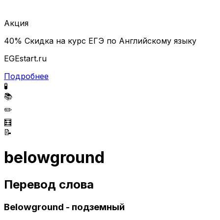
Акция
40% Скидка на курс ЕГЭ по Английскому языку
EGEstart.ru
Подробнее
🧪
📚
✏️
🧮
📝
belowground
Перевод слова
Belowground - подземный