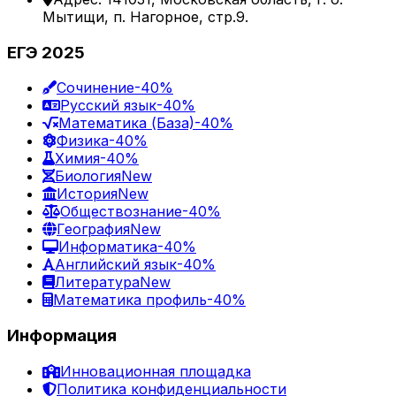
Мытищи, п. Нагорное, стр.9.
ЕГЭ 2025
Сочинение
-40%
Русский язык
-40%
Математика (База)
-40%
Физика
-40%
Химия
-40%
Биология
New
История
New
Обществознание
-40%
География
New
Информатика
-40%
Английский язык
-40%
Литература
New
Математика профиль
-40%
Информация
Инновационная площадка
Политика конфиденциальности