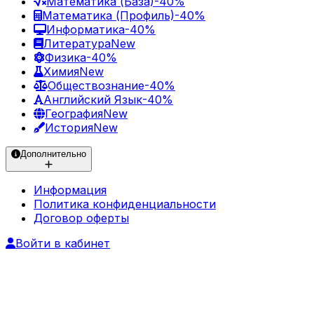
Математика (База)
-40%
Математика (Профиль)
-40%
Информатика
-40%
Литература
New
Физика
-40%
Химия
New
Обществознание
-40%
Английский Язык
-40%
География
New
История
New
Дополнительно
Информация
Политика конфиденциальности
Договор оферты
Войти в кабинет