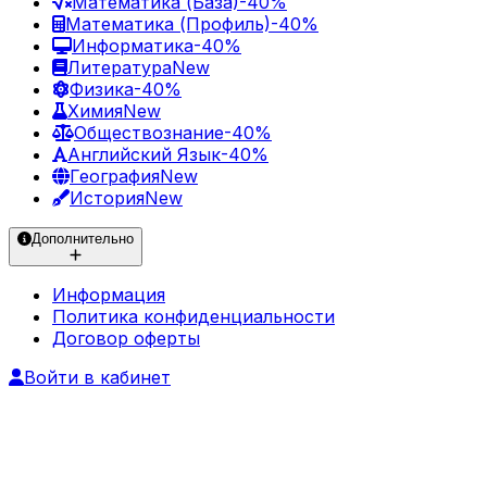
Математика (База)
-40%
Математика (Профиль)
-40%
Информатика
-40%
Литература
New
Физика
-40%
Химия
New
Обществознание
-40%
Английский Язык
-40%
География
New
История
New
Дополнительно
Информация
Политика конфиденциальности
Договор оферты
Войти в кабинет