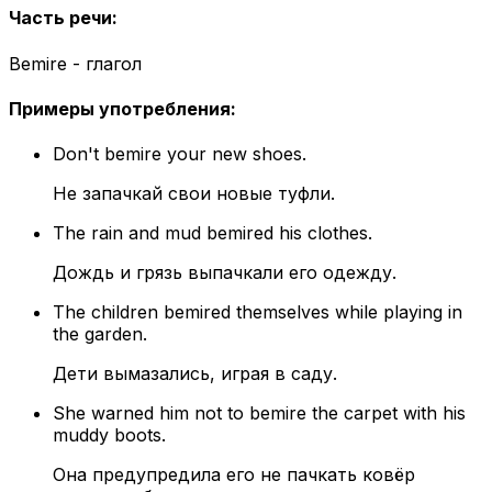
Часть речи
:
Bemire - глагол
Примеры употребления
:
Don't bemire your new shoes.
Не запачкай свои новые туфли.
The rain and mud bemired his clothes.
Дождь и грязь выпачкали его одежду.
The children bemired themselves while playing in
the garden.
Дети вымазались, играя в саду.
She warned him not to bemire the carpet with his
muddy boots.
Она предупредила его не пачкать ковёр