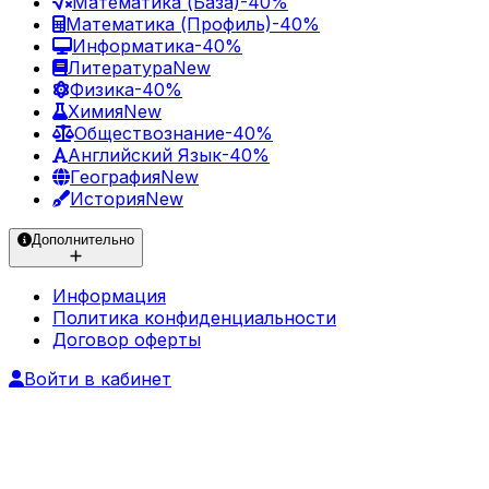
Математика (База)
-40%
Математика (Профиль)
-40%
Информатика
-40%
Литература
New
Физика
-40%
Химия
New
Обществознание
-40%
Английский Язык
-40%
География
New
История
New
Дополнительно
Информация
Политика конфиденциальности
Договор оферты
Войти в кабинет