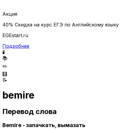
Акция
40% Скидка на курс ЕГЭ по Английскому языку
EGEstart.ru
Подробнее
🧪
📚
✏️
🧮
📝
bemire
Перевод слова
Bemire - запачкать, вымазать