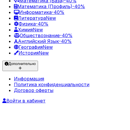
Математика (База)
-40%
Математика (Профиль)
-40%
Информатика
-40%
Литература
New
Физика
-40%
Химия
New
Обществознание
-40%
Английский Язык
-40%
География
New
История
New
Дополнительно
Информация
Политика конфиденциальности
Договор оферты
Войти в кабинет