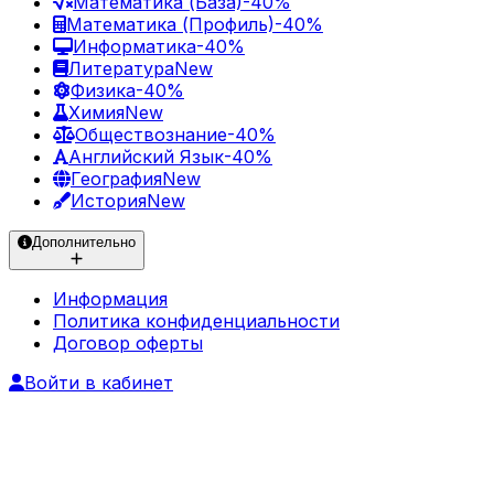
Математика (База)
-40%
Математика (Профиль)
-40%
Информатика
-40%
Литература
New
Физика
-40%
Химия
New
Обществознание
-40%
Английский Язык
-40%
География
New
История
New
Дополнительно
Информация
Политика конфиденциальности
Договор оферты
Войти в кабинет