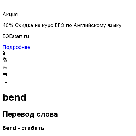
Акция
40% Скидка на курс ЕГЭ по Английскому языку
EGEstart.ru
Подробнее
🧪
📚
✏️
🧮
📝
bend
Перевод слова
Bend - сгибать