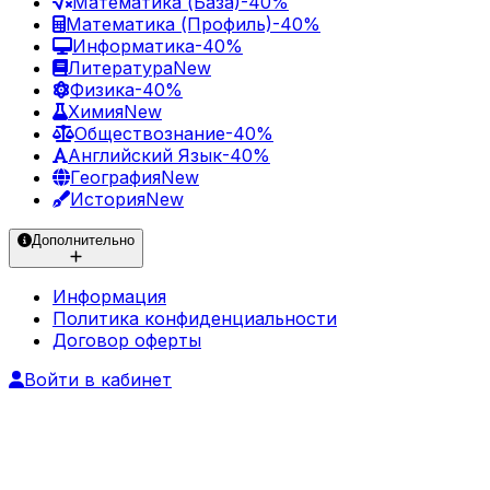
Математика (База)
-40%
Математика (Профиль)
-40%
Информатика
-40%
Литература
New
Физика
-40%
Химия
New
Обществознание
-40%
Английский Язык
-40%
География
New
История
New
Дополнительно
Информация
Политика конфиденциальности
Договор оферты
Войти в кабинет