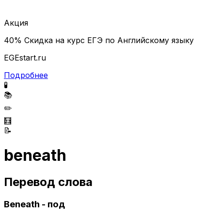
Акция
40% Скидка на курс ЕГЭ по Английскому языку
EGEstart.ru
Подробнее
🧪
📚
✏️
🧮
📝
beneath
Перевод слова
Beneath - под