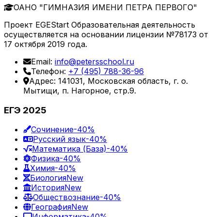
ОАНО "ГИМНАЗИЯ ИМЕНИ ПЕТРА ПЕРВОГО"
Проект EGEStart Образовательная деятельность
осуществляется на основании лицензии №78173 от
17 октября 2019 года.
Email:
info@petersschool.ru
Телефон:
+7 (495) 788-36-96
Адрес: 141031, Московская область, г. о.
Мытищи, п. Нагорное, стр.9.
ЕГЭ 2025
Сочинение
-40%
Русский язык
-40%
Математика (База)
-40%
Физика
-40%
Химия
-40%
Биология
New
История
New
Обществознание
-40%
География
New
Информатика
-40%