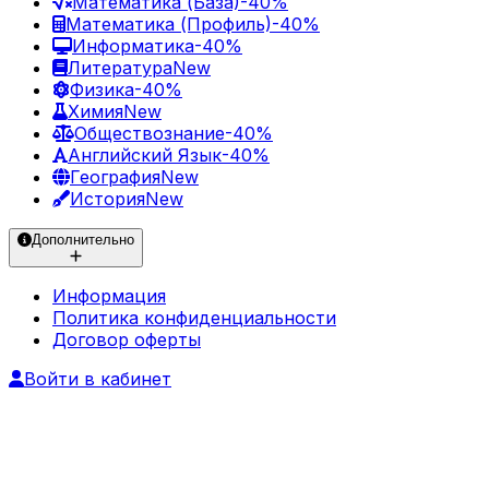
Математика (База)
-40%
Математика (Профиль)
-40%
Информатика
-40%
Литература
New
Физика
-40%
Химия
New
Обществознание
-40%
Английский Язык
-40%
География
New
История
New
Дополнительно
Информация
Политика конфиденциальности
Договор оферты
Войти в кабинет