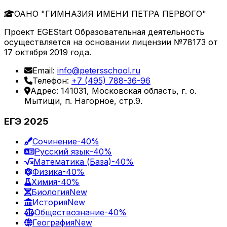
ОАНО "ГИМНАЗИЯ ИМЕНИ ПЕТРА ПЕРВОГО"
Проект EGEStart Образовательная деятельность
осуществляется на основании лицензии №78173 от
17 октября 2019 года.
Email:
info@petersschool.ru
Телефон:
+7 (495) 788-36-96
Адрес: 141031, Московская область, г. о.
Мытищи, п. Нагорное, стр.9.
ЕГЭ 2025
Сочинение
-40%
Русский язык
-40%
Математика (База)
-40%
Физика
-40%
Химия
-40%
Биология
New
История
New
Обществознание
-40%
География
New