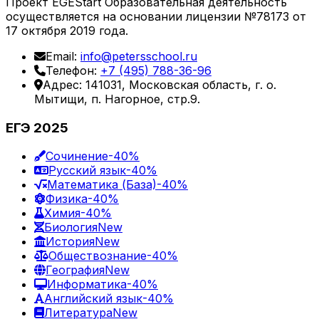
Проект EGEStart Образовательная деятельность
осуществляется на основании лицензии №78173 от
17 октября 2019 года.
Email:
info@petersschool.ru
Телефон:
+7 (495) 788-36-96
Адрес: 141031, Московская область, г. о.
Мытищи, п. Нагорное, стр.9.
ЕГЭ 2025
Сочинение
-40%
Русский язык
-40%
Математика (База)
-40%
Физика
-40%
Химия
-40%
Биология
New
История
New
Обществознание
-40%
География
New
Информатика
-40%
Английский язык
-40%
Литература
New