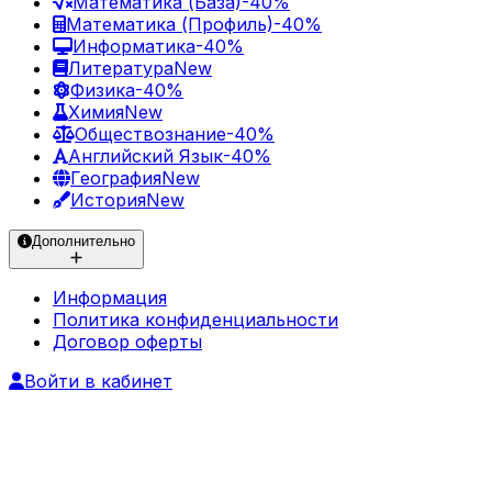
Математика (База)
-40%
Математика (Профиль)
-40%
Информатика
-40%
Литература
New
Физика
-40%
Химия
New
Обществознание
-40%
Английский Язык
-40%
География
New
История
New
Дополнительно
Информация
Политика конфиденциальности
Договор оферты
Войти в кабинет