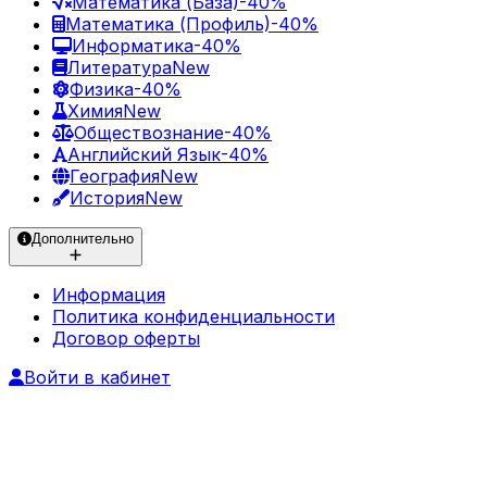
Математика (База)
-40%
Математика (Профиль)
-40%
Информатика
-40%
Литература
New
Физика
-40%
Химия
New
Обществознание
-40%
Английский Язык
-40%
География
New
История
New
Дополнительно
Информация
Политика конфиденциальности
Договор оферты
Войти в кабинет