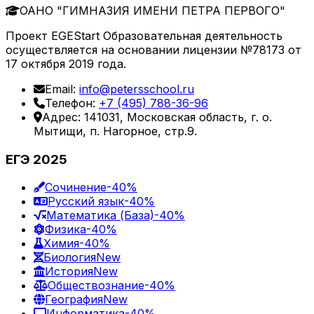
ОАНО "ГИМНАЗИЯ ИМЕНИ ПЕТРА ПЕРВОГО"
Проект EGEStart Образовательная деятельность
осуществляется на основании лицензии №78173 от
17 октября 2019 года.
Email:
info@petersschool.ru
Телефон:
+7 (495) 788-36-96
Адрес: 141031, Московская область, г. о.
Мытищи, п. Нагорное, стр.9.
ЕГЭ 2025
Сочинение
-40%
Русский язык
-40%
Математика (База)
-40%
Физика
-40%
Химия
-40%
Биология
New
История
New
Обществознание
-40%
География
New
Информатика
-40%