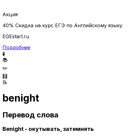
Акция
40% Скидка на курс ЕГЭ по Английскому языку
EGEstart.ru
Подробнее
🧪
📚
✏️
🧮
📝
benight
Перевод слова
Benight - окутывать, затемнять