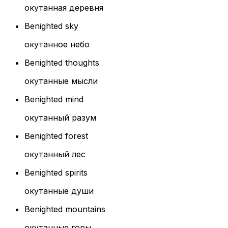
окутанная деревня
Benighted sky
окутанное небо
Benighted thoughts
окутанные мысли
Benighted mind
окутанный разум
Benighted forest
окутанный лес
Benighted spirits
окутанные души
Benighted mountains
окутанные горы