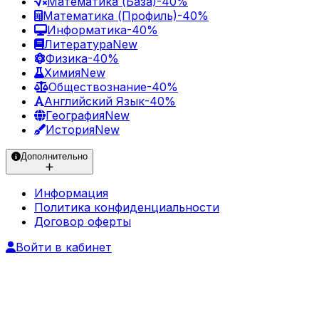
Математика (База)
-40%
Математика (Профиль)
-40%
Информатика
-40%
Литература
New
Физика
-40%
Химия
New
Обществознание
-40%
Английский Язык
-40%
География
New
История
New
Дополнительно
Информация
Политика конфиденциальности
Договор оферты
Войти в кабинет