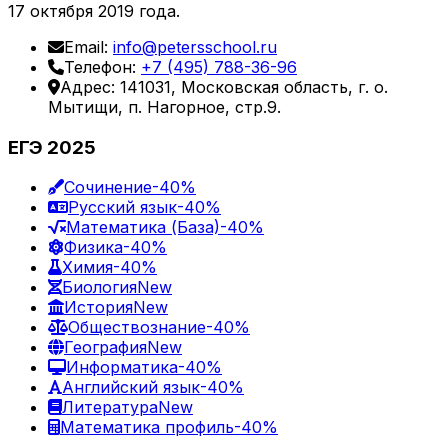
17 октября 2019 года.
Email:
info@petersschool.ru
Телефон:
+7 (495) 788-36-96
Адрес: 141031, Московская область, г. о.
Мытищи, п. Нагорное, стр.9.
ЕГЭ 2025
Сочинение
-40%
Русский язык
-40%
Математика (База)
-40%
Физика
-40%
Химия
-40%
Биология
New
История
New
Обществознание
-40%
География
New
Информатика
-40%
Английский язык
-40%
Литература
New
Математика профиль
-40%