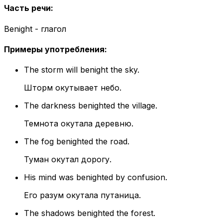
Часть речи
:
Benight - глагол
Примеры употребления
:
The storm will benight the sky.
Шторм окутывает небо.
The darkness benighted the village.
Темнота окутала деревню.
The fog benighted the road.
Туман окутал дорогу.
His mind was benighted by confusion.
Его разум окутала путаница.
The shadows benighted the forest.