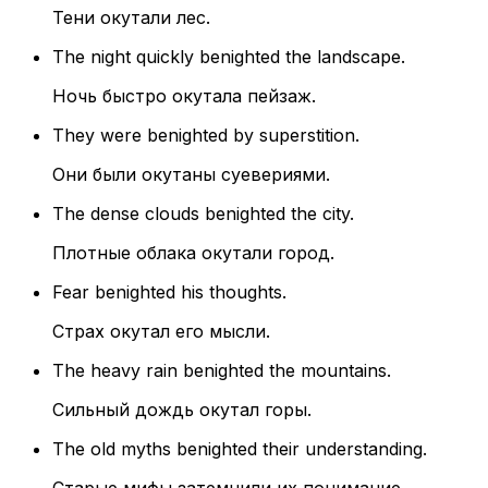
Тени окутали лес.
The night quickly benighted the landscape.
Ночь быстро окутала пейзаж.
They were benighted by superstition.
Они были окутаны суевериями.
The dense clouds benighted the city.
Плотные облака окутали город.
Fear benighted his thoughts.
Страх окутал его мысли.
The heavy rain benighted the mountains.
Сильный дождь окутал горы.
The old myths benighted their understanding.