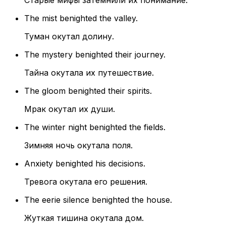
Старые мифы затемнили их понимание.
The mist benighted the valley.
Туман окутал долину.
The mystery benighted their journey.
Тайна окутала их путешествие.
The gloom benighted their spirits.
Мрак окутал их души.
The winter night benighted the fields.
Зимняя ночь окутала поля.
Anxiety benighted his decisions.
Тревога окутала его решения.
The eerie silence benighted the house.
Жуткая тишина окутала дом.