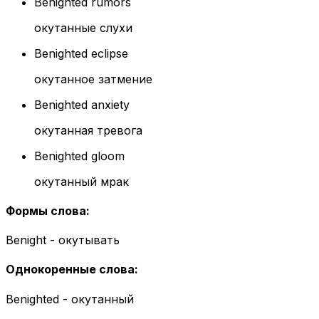
Benighted rumors
окутанные слухи
Benighted eclipse
окутанное затмение
Benighted anxiety
окутанная тревога
Benighted gloom
окутанный мрак
Формы слова
:
Benight - окутывать
Однокоренные слова
:
Benighted - окутанный