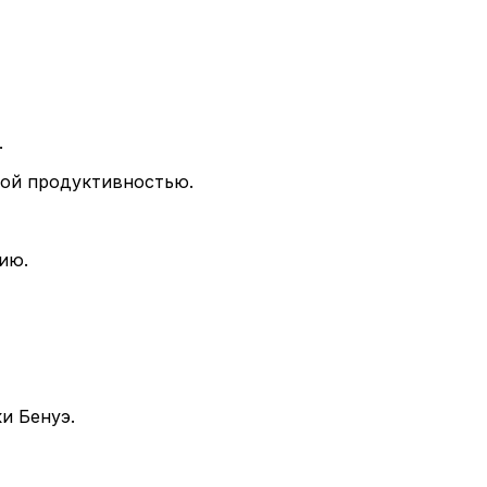
.
ной продуктивностью.
ию.
и Бенуэ.