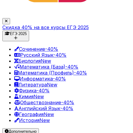
Скидка 40% на все курсы ЕГЭ 2025
ЕГЭ 2025
Сочинение
-40%
Русский Язык
-40%
Биология
New
Математика (База)
-40%
Математика (Профиль)
-40%
Информатика
-40%
Литература
New
Физика
-40%
Химия
New
Обществознание
-40%
Английский Язык
-40%
География
New
История
New
Дополнительно