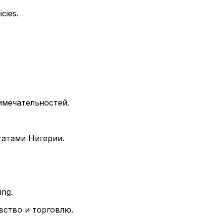
cies.
имечательностей.
татами Нигерии.
ing.
вство и торговлю.