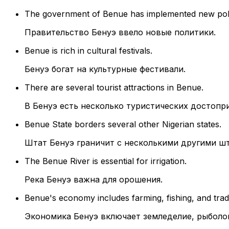
The government of Benue has implemented new poli
Правительство Бенуэ ввело новые политики.
Benue is rich in cultural festivals.
Бенуэ богат на культурные фестивали.
There are several tourist attractions in Benue.
В Бенуэ есть несколько туристических достопр
Benue State borders several other Nigerian states.
Штат Бенуэ граничит с несколькими другими ш
The Benue River is essential for irrigation.
Река Бенуэ важна для орошения.
Benue's economy includes farming, fishing, and trad
Экономика Бенуэ включает земледелие, рыболо