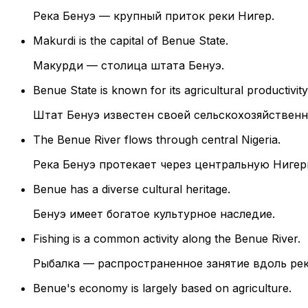
Река Бенуэ — крупный приток реки Нигер.
Makurdi is the capital of Benue State.
Макурди — столица штата Бенуэ.
Benue State is known for its agricultural productivity
Штат Бенуэ известен своей сельскохозяйствен
The Benue River flows through central Nigeria.
Река Бенуэ протекает через центральную Нигер
Benue has a diverse cultural heritage.
Бенуэ имеет богатое культурное наследие.
Fishing is a common activity along the Benue River.
Рыбалка — распространенное занятие вдоль рек
Benue's economy is largely based on agriculture.