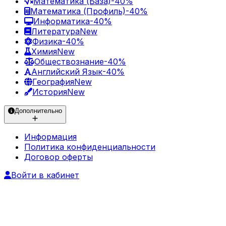
Математика (База)
-40%
Математика (Профиль)
-40%
Информатика
-40%
Литература
New
Физика
-40%
Химия
New
Обществознание
-40%
Английский Язык
-40%
География
New
История
New
Дополнительно
Информация
Политика конфиденциальности
Договор оферты
Войти в кабинет