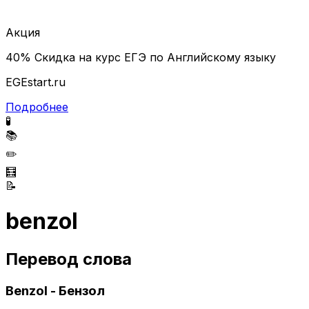
Акция
40% Скидка на курс ЕГЭ по Английскому языку
EGEstart.ru
Подробнее
🧪
📚
✏️
🧮
📝
benzol
Перевод слова
Benzol - Бензол