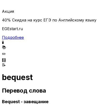
Акция
40% Скидка на курс ЕГЭ по Английскому языку
EGEstart.ru
Подробнее
🧪
📚
✏️
🧮
📝
bequest
Перевод слова
Bequest - завещание