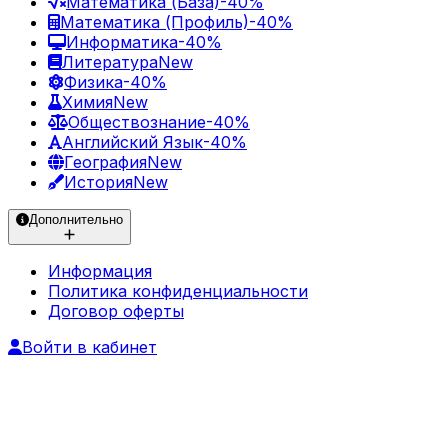
Математика (База)
-40%
Математика (Профиль)
-40%
Информатика
-40%
Литература
New
Физика
-40%
Химия
New
Обществознание
-40%
Английский Язык
-40%
География
New
История
New
Дополнительно
Информация
Политика конфиденциальности
Договор оферты
Войти в кабинет