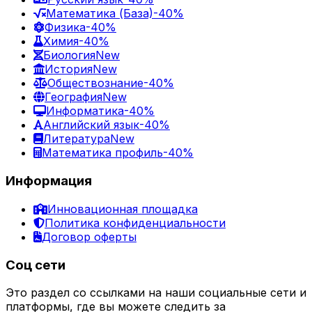
Математика (База)
-40%
Физика
-40%
Химия
-40%
Биология
New
История
New
Обществознание
-40%
География
New
Информатика
-40%
Английский язык
-40%
Литература
New
Математика профиль
-40%
Информация
Инновационная площадка
Политика конфиденциальности
Договор оферты
Соц сети
Это раздел со ссылками на наши социальные сети и
платформы, где вы можете следить за