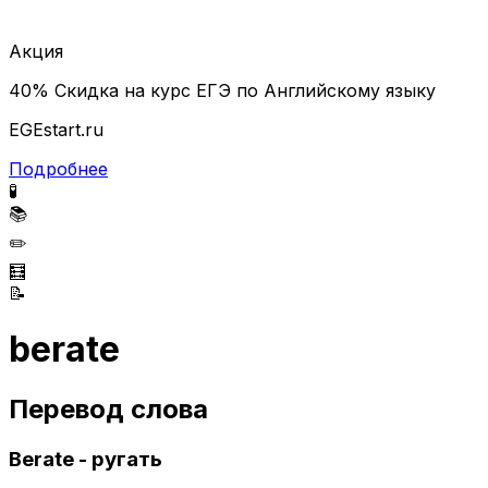
Акция
40% Скидка на курс ЕГЭ по Английскому языку
EGEstart.ru
Подробнее
🧪
📚
✏️
🧮
📝
berate
Перевод слова
Berate - ругать