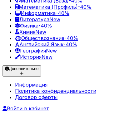
Математика (База)
-40%
Математика (Профиль)
-40%
Информатика
-40%
Литература
New
Физика
-40%
Химия
New
Обществознание
-40%
Английский Язык
-40%
География
New
История
New
Дополнительно
Информация
Политика конфиденциальности
Договор оферты
Войти в кабинет