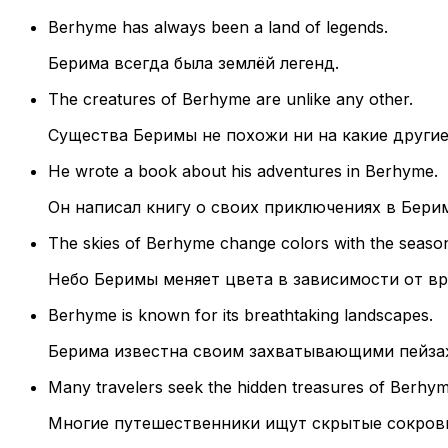
Berhyme has always been a land of legends.
Берима всегда была землёй легенд.
The creatures of Berhyme are unlike any other.
Существа Беримы не похожи ни на какие другие
He wrote a book about his adventures in Berhyme.
Он написал книгу о своих приключениях в Бери
The skies of Berhyme change colors with the seaso
Небо Беримы меняет цвета в зависимости от вр
Berhyme is known for its breathtaking landscapes.
Берима известна своим захватывающими пейза
Many travelers seek the hidden treasures of Berhym
Многие путешественники ищут скрытые сокров