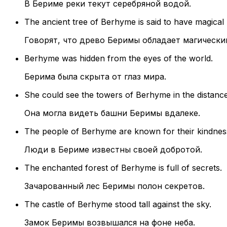
В Бериме реки текут серебряной водой.
The ancient tree of Berhyme is said to have magical
Говорят, что древо Беримы обладает магически
Berhyme was hidden from the eyes of the world.
Берима была скрыта от глаз мира.
She could see the towers of Berhyme in the distance
Она могла видеть башни Беримы вдалеке.
The people of Berhyme are known for their kindnes
Люди в Бериме известны своей добротой.
The enchanted forest of Berhyme is full of secrets.
Зачарованный лес Беримы полон секретов.
The castle of Berhyme stood tall against the sky.
Замок Беримы возвышался на фоне неба.