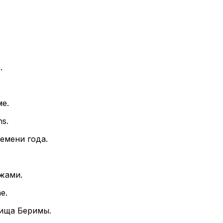
.
ме.
ns.
емени года.
жами.
e.
ища Беримы.