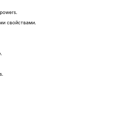
 powers.
ми свойствами.
.
s.