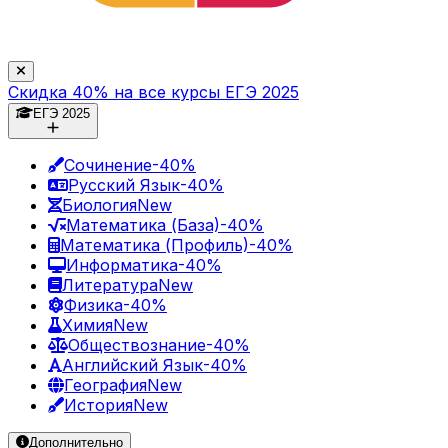
Скидка 40% на все курсы ЕГЭ 2025
ЕГЭ 2025
Сочинение
-40%
Русский Язык
-40%
Биология
New
Математика (База)
-40%
Математика (Профиль)
-40%
Информатика
-40%
Литература
New
Физика
-40%
Химия
New
Обществознание
-40%
Английский Язык
-40%
География
New
История
New
Дополнительно