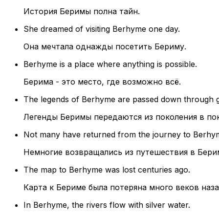
История Беримы полна тайн.
She dreamed of visiting Berhyme one day.
Она мечтала однажды посетить Бериму.
Berhyme is a place where anything is possible.
Берима - это место, где возможно всё.
The legends of Berhyme are passed down through g
Легенды Беримы передаются из поколения в по
Not many have returned from the journey to Berhy
Немногие возвращались из путешествия в Бери
The map to Berhyme was lost centuries ago.
Карта к Бериме была потеряна много веков наза
In Berhyme, the rivers flow with silver water.