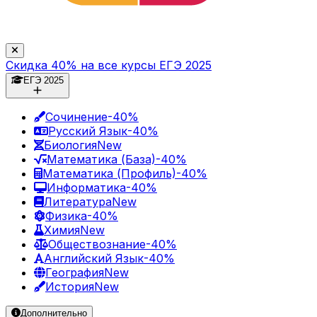
Скидка 40% на все курсы ЕГЭ 2025
ЕГЭ 2025
Сочинение
-40%
Русский Язык
-40%
Биология
New
Математика (База)
-40%
Математика (Профиль)
-40%
Информатика
-40%
Литература
New
Физика
-40%
Химия
New
Обществознание
-40%
Английский Язык
-40%
География
New
История
New
Дополнительно