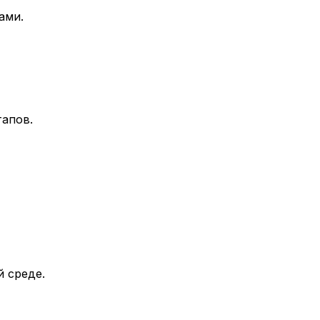
ами.
тапов.
 среде.