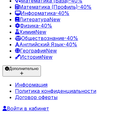
Математика (База)
-40%
Математика (Профиль)
-40%
Информатика
-40%
Литература
New
Физика
-40%
Химия
New
Обществознание
-40%
Английский Язык
-40%
География
New
История
New
Дополнительно
Информация
Политика конфиденциальности
Договор оферты
Войти в кабинет