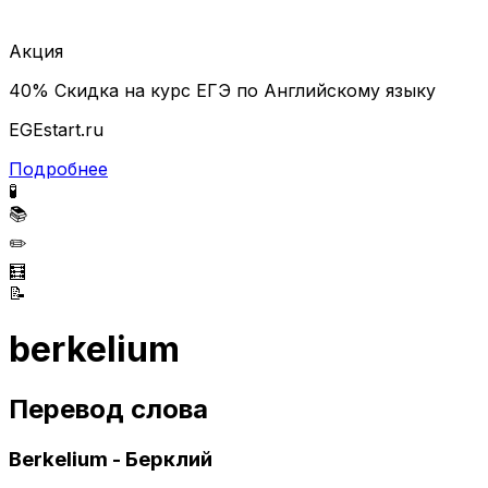
Акция
40% Скидка на курс ЕГЭ по Английскому языку
EGEstart.ru
Подробнее
🧪
📚
✏️
🧮
📝
berkelium
Перевод слова
Berkelium - Берклий