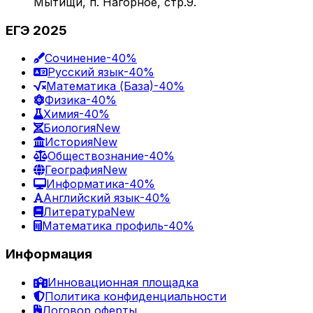
Мытищи, п. Нагорное, стр.9.
ЕГЭ 2025
Сочинение
-40%
Русский язык
-40%
Математика (База)
-40%
Физика
-40%
Химия
-40%
Биология
New
История
New
Обществознание
-40%
География
New
Информатика
-40%
Английский язык
-40%
Литература
New
Математика профиль
-40%
Информация
Инновационная площадка
Политика конфиденциальности
Договор оферты