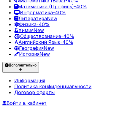
Математика (База)
-40%
Математика (Профиль)
-40%
Информатика
-40%
Литература
New
Физика
-40%
Химия
New
Обществознание
-40%
Английский Язык
-40%
География
New
История
New
Дополнительно
Информация
Политика конфиденциальности
Договор оферты
Войти в кабинет