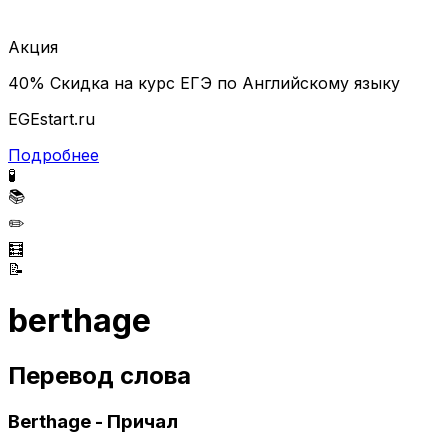
Акция
40% Скидка на курс ЕГЭ по Английскому языку
EGEstart.ru
Подробнее
🧪
📚
✏️
🧮
📝
berthage
Перевод слова
Berthage - Причал