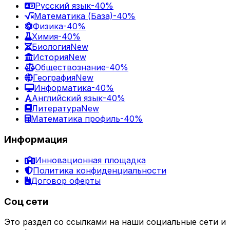
Русский язык
-40%
Математика (База)
-40%
Физика
-40%
Химия
-40%
Биология
New
История
New
Обществознание
-40%
География
New
Информатика
-40%
Английский язык
-40%
Литература
New
Математика профиль
-40%
Информация
Инновационная площадка
Политика конфиденциальности
Договор оферты
Соц сети
Это раздел со ссылками на наши социальные сети и