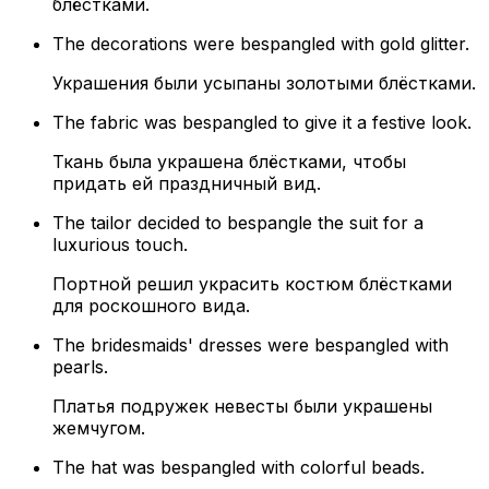
блёстками.
The decorations were bespangled with gold glitter.
Украшения были усыпаны золотыми блёстками.
The fabric was bespangled to give it a festive look.
Ткань была украшена блёстками, чтобы
придать ей праздничный вид.
The tailor decided to bespangle the suit for a
luxurious touch.
Портной решил украсить костюм блёстками
для роскошного вида.
The bridesmaids' dresses were bespangled with
pearls.
Платья подружек невесты были украшены
жемчугом.
The hat was bespangled with colorful beads.