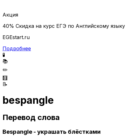
Акция
40% Скидка на курс ЕГЭ по Английскому языку
EGEstart.ru
Подробнее
🧪
📚
✏️
🧮
📝
bespangle
Перевод слова
Bespangle - украшать блёстками