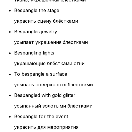
Bespangle the stage
украсить сцену блёстками
Bespangles jewelry
усыпает украшения блёстками
Bespangling lights
украшающие блёстками огни
To bespangle a surface
усыпать поверхность блёстками
Bespangled with gold glitter
усыпанный золотыми блёстками
Bespangle for the event
украсить для мероприятия