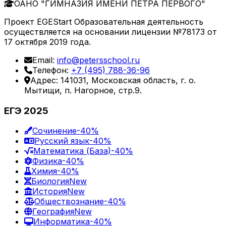
ОАНО "ГИМНАЗИЯ ИМЕНИ ПЕТРА ПЕРВОГО"
Проект EGEStart Образовательная деятельность
осуществляется на основании лицензии №78173 от
17 октября 2019 года.
Email:
info@petersschool.ru
Телефон:
+7 (495) 788-36-96
Адрес: 141031, Московская область, г. о.
Мытищи, п. Нагорное, стр.9.
ЕГЭ 2025
Сочинение
-40%
Русский язык
-40%
Математика (База)
-40%
Физика
-40%
Химия
-40%
Биология
New
История
New
Обществознание
-40%
География
New
Информатика
-40%