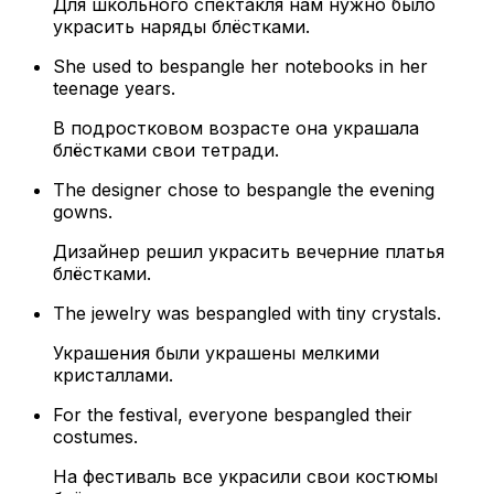
Для школьного спектакля нам нужно было
украсить наряды блёстками.
She used to bespangle her notebooks in her
teenage years.
В подростковом возрасте она украшала
блёстками свои тетради.
The designer chose to bespangle the evening
gowns.
Дизайнер решил украсить вечерние платья
блёстками.
The jewelry was bespangled with tiny crystals.
Украшения были украшены мелкими
кристаллами.
For the festival, everyone bespangled their
costumes.
На фестиваль все украсили свои костюмы