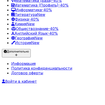
Математика (База)
-40%
Математика (Профиль)
-40%
Информатика
-40%
Литература
New
Физика
-40%
Химия
New
Обществознание
-40%
Английский Язык
-40%
География
New
История
New
Дополнительно
Информация
Политика конфиденциальности
Договор оферты
Войти в кабинет