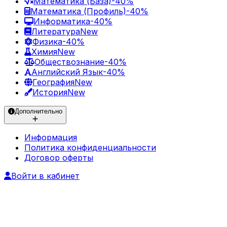
Математика (База)
-40%
Математика (Профиль)
-40%
Информатика
-40%
Литература
New
Физика
-40%
Химия
New
Обществознание
-40%
Английский Язык
-40%
География
New
История
New
Дополнительно
Информация
Политика конфиденциальности
Договор оферты
Войти в кабинет