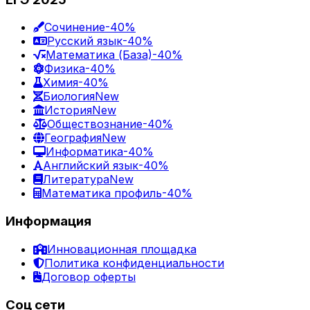
Сочинение
-40%
Русский язык
-40%
Математика (База)
-40%
Физика
-40%
Химия
-40%
Биология
New
История
New
Обществознание
-40%
География
New
Информатика
-40%
Английский язык
-40%
Литература
New
Математика профиль
-40%
Информация
Инновационная площадка
Политика конфиденциальности
Договор оферты
Соц сети