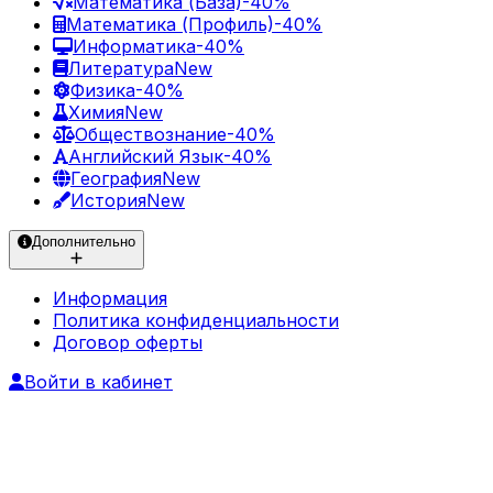
Математика (База)
-40%
Математика (Профиль)
-40%
Информатика
-40%
Литература
New
Физика
-40%
Химия
New
Обществознание
-40%
Английский Язык
-40%
География
New
История
New
Дополнительно
Информация
Политика конфиденциальности
Договор оферты
Войти в кабинет