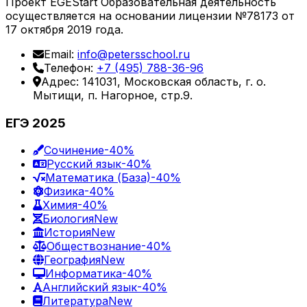
Проект EGEStart Образовательная деятельность
осуществляется на основании лицензии №78173 от
17 октября 2019 года.
Email:
info@petersschool.ru
Телефон:
+7 (495) 788-36-96
Адрес: 141031, Московская область, г. о.
Мытищи, п. Нагорное, стр.9.
ЕГЭ 2025
Сочинение
-40%
Русский язык
-40%
Математика (База)
-40%
Физика
-40%
Химия
-40%
Биология
New
История
New
Обществознание
-40%
География
New
Информатика
-40%
Английский язык
-40%
Литература
New