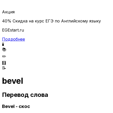
Акция
40% Скидка на курс ЕГЭ по Английскому языку
EGEstart.ru
Подробнее
🧪
📚
✏️
🧮
📝
bevel
Перевод слова
Bevel - скос