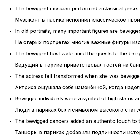
The bewigged musician performed a classical piece.
Музыкант в парике исполнил классическое прои
In old portraits, many important figures are bewigge
На старых портретах многие важные фигуры из
The bewigged host welcomed the guests to the banq
Ведущий в парике приветствовал гостей на бан
The actress felt transformed when she was bewigged
Актриса ощущала себя изменённой, когда надела
Bewigged individuals were a symbol of high status an
Люди в париках были символом высокого статус
The bewigged dancers added an authentic touch to t
Танцоры в париках добавили подлинности исто