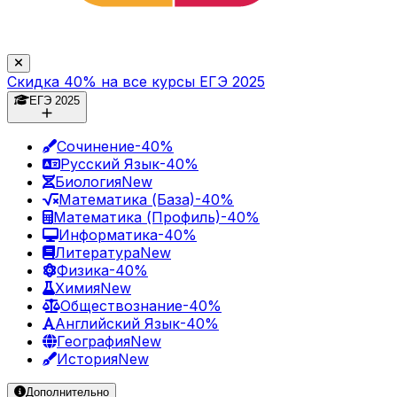
Скидка 40% на все курсы ЕГЭ 2025
ЕГЭ 2025
Сочинение
-40%
Русский Язык
-40%
Биология
New
Математика (База)
-40%
Математика (Профиль)
-40%
Информатика
-40%
Литература
New
Физика
-40%
Химия
New
Обществознание
-40%
Английский Язык
-40%
География
New
История
New
Дополнительно