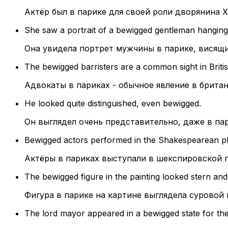
Актёр был в парике для своей роли дворянина XV
She saw a portrait of a bewigged gentleman hanging 
Она увидела портрет мужчины в парике, висящи
The bewigged barristers are a common sight in Britis
Адвокаты в париках - обычное явление в британ
He looked quite distinguished, even bewigged.
Он выглядел очень представительно, даже в пар
Bewigged actors performed in the Shakespearean pl
Актёры в париках выступали в шекспировской п
The bewigged figure in the painting looked stern and 
Фигура в парике на картине выглядела суровой 
The lord mayor appeared in a bewigged state for th