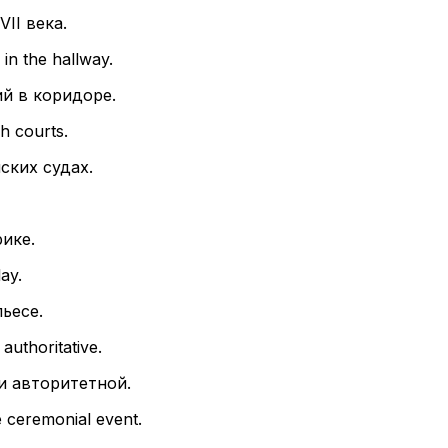
II века.
in the hallway.
й в коридоре.
h courts.
ских судах.
ике.
ay.
ьесе.
authoritative.
и авторитетной.
e ceremonial event.