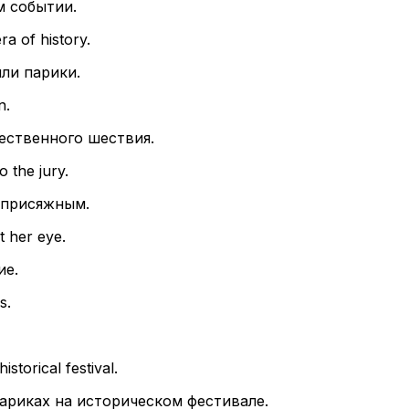
м событии.
a of history.
ли парики.
n.
ественного шествия.
 the jury.
 присяжным.
 her eye.
ие.
s.
storical festival.
ариках на историческом фестивале.