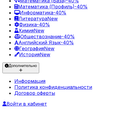
Математика (База)
-40%
Математика (Профиль)
-40%
Информатика
-40%
Литература
New
Физика
-40%
Химия
New
Обществознание
-40%
Английский Язык
-40%
География
New
История
New
Дополнительно
Информация
Политика конфиденциальности
Договор оферты
Войти в кабинет