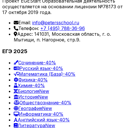
Проект EGEStart Образовательная деятельность
осуществляется на основании лицензии №78173 от
17 октября 2019 года.
Email:
info@petersschool.ru
Телефон:
+7 (495) 788-36-96
Адрес: 141031, Московская область, г. о.
Мытищи, п. Нагорное, стр.9.
ЕГЭ 2025
Сочинение
-40%
Русский язык
-40%
Математика (База)
-40%
Физика
-40%
Химия
-40%
Биология
New
История
New
Обществознание
-40%
География
New
Информатика
-40%
Английский язык
-40%
Литература
New