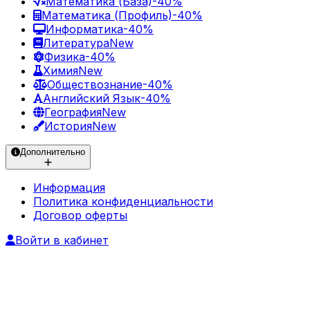
Математика (База)
-40%
Математика (Профиль)
-40%
Информатика
-40%
Литература
New
Физика
-40%
Химия
New
Обществознание
-40%
Английский Язык
-40%
География
New
История
New
Дополнительно
Информация
Политика конфиденциальности
Договор оферты
Войти в кабинет