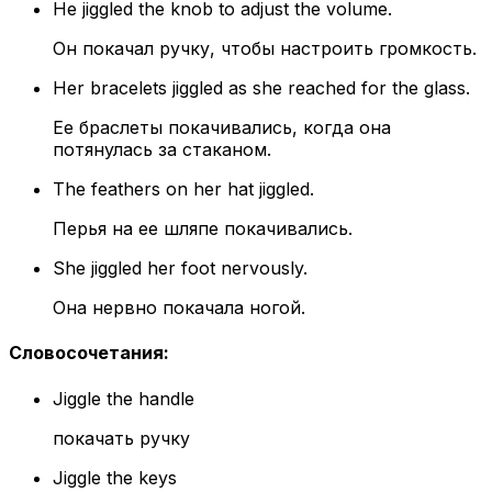
He jiggled the knob to adjust the volume.
Он покачал ручку, чтобы настроить громкость.
Her bracelets jiggled as she reached for the glass.
Ее браслеты покачивались, когда она
потянулась за стаканом.
The feathers on her hat jiggled.
Перья на ее шляпе покачивались.
She jiggled her foot nervously.
Она нервно покачала ногой.
Словосочетания
:
Jiggle the handle
покачать ручку
Jiggle the keys