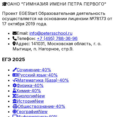
ОАНО "ГИМНАЗИЯ ИМЕНИ ПЕТРА ПЕРВОГО"
Проект EGEStart Образовательная деятельность
осуществляется на основании лицензии №78173 от
17 октября 2019 года.
Email:
info@petersschool.ru
Телефон:
+7 (495) 788-36-96
Адрес: 141031, Московская область, г. о.
Мытищи, п. Нагорное, стр.9.
ЕГЭ 2025
Сочинение
-40%
Русский язык
-40%
Математика (База)
-40%
Физика
-40%
Химия
-40%
Биология
New
История
New
Обществознание
-40%
География
New
Информатика
-40%