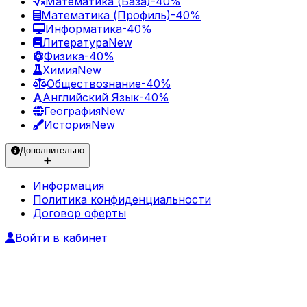
Математика (База)
-40%
Математика (Профиль)
-40%
Информатика
-40%
Литература
New
Физика
-40%
Химия
New
Обществознание
-40%
Английский Язык
-40%
География
New
История
New
Дополнительно
Информация
Политика конфиденциальности
Договор оферты
Войти в кабинет