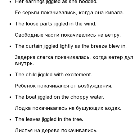
Her earrings jiggled as she nodded.
Ее серьги покачивались, когда она кивала.
The loose parts jiggled in the wind.
Свободные части покачивались на ветру.
The curtain jiggled lightly as the breeze blew in.
Задерка слегка покачивалась, когда ветер дул
внутрь.
The child jiggled with excitement.
Ребенок покачивался от возбуждения.
The boat jiggled on the choppy water.
Лодка покачивалась на бушующих водах.
The leaves jiggled in the tree.
Листья на дереве покачивались.