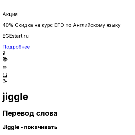
Акция
40% Скидка на курс ЕГЭ по Английскому языку
EGEstart.ru
Подробнее
🧪
📚
✏️
🧮
📝
jiggle
Перевод слова
Jiggle - покачивать