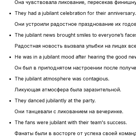
Она чувствовала ликование, пересекав финишну
They had a jubilant celebration for their anniversary.
Они устроили радостное празднование их годо
The jubilant news brought smiles to everyone’s face
Радостная новость вызвала улыбки на лицах вс
He was in a jubilant mood after hearing the good ne
Он был в приподнятом настроении после получ
The jubilant atmosphere was contagious.
Ликующая атмосфера была заразительной.
They danced jubilantly at the party.
Они танцевали с ликованием на вечеринке.
The fans were jubilant with their team's success.
Фанаты были в восторге от успеха своей коман