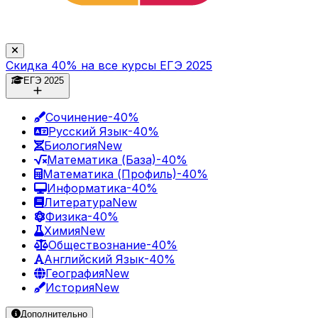
Скидка 40% на все курсы ЕГЭ 2025
ЕГЭ 2025
Сочинение
-40%
Русский Язык
-40%
Биология
New
Математика (База)
-40%
Математика (Профиль)
-40%
Информатика
-40%
Литература
New
Физика
-40%
Химия
New
Обществознание
-40%
Английский Язык
-40%
География
New
История
New
Дополнительно