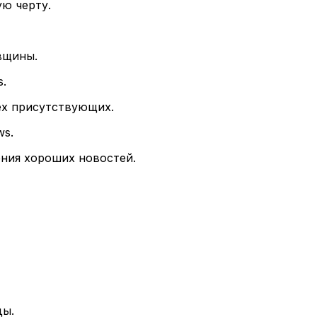
ю черту.
вщины.
s.
ех присутствующих.
ws.
ения хороших новостей.
ды.