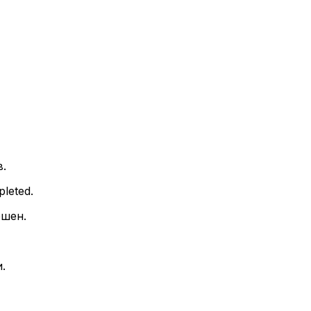
в.
pleted.
ршен.
.