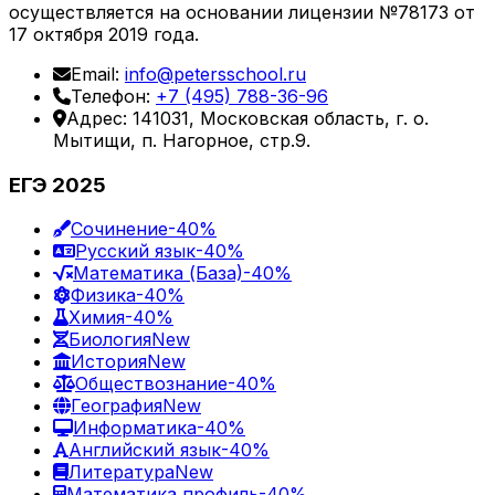
осуществляется на основании лицензии №78173 от
17 октября 2019 года.
Email:
info@petersschool.ru
Телефон:
+7 (495) 788-36-96
Адрес: 141031, Московская область, г. о.
Мытищи, п. Нагорное, стр.9.
ЕГЭ 2025
Сочинение
-40%
Русский язык
-40%
Математика (База)
-40%
Физика
-40%
Химия
-40%
Биология
New
История
New
Обществознание
-40%
География
New
Информатика
-40%
Английский язык
-40%
Литература
New
Математика профиль
-40%