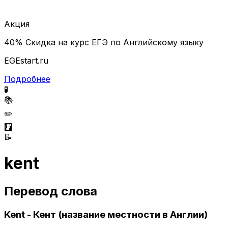
Акция
40% Скидка на курс ЕГЭ по Английскому языку
EGEstart.ru
Подробнее
🧪
📚
✏️
🧮
📝
kent
Перевод слова
Kent - Кент (название местности в Англии)