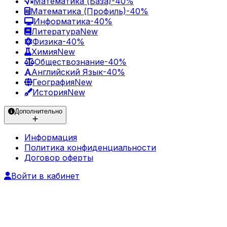
Математика (База)
-40%
Математика (Профиль)
-40%
Информатика
-40%
Литература
New
Физика
-40%
Химия
New
Обществознание
-40%
Английский Язык
-40%
География
New
История
New
Дополнительно
Информация
Политика конфиденциальности
Договор оферты
Войти в кабинет