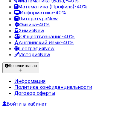
Математика (База)
-40%
Математика (Профиль)
-40%
Информатика
-40%
Литература
New
Физика
-40%
Химия
New
Обществознание
-40%
Английский Язык
-40%
География
New
История
New
Дополнительно
Информация
Политика конфиденциальности
Договор оферты
Войти в кабинет