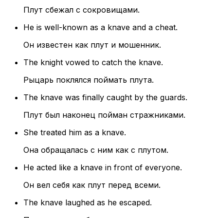
Плут сбежал с сокровищами.
He is well-known as a knave and a cheat.
Он известен как плут и мошенник.
The knight vowed to catch the knave.
Рыцарь поклялся поймать плута.
The knave was finally caught by the guards.
Плут был наконец пойман стражниками.
She treated him as a knave.
Она обращалась с ним как с плутом.
He acted like a knave in front of everyone.
Он вел себя как плут перед всеми.
The knave laughed as he escaped.