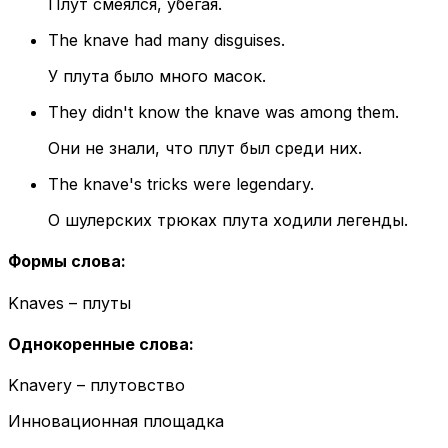
Плут смеялся, убегая.
The knave had many disguises.
У плута было много масок.
They didn't know the knave was among them.
Они не знали, что плут был среди них.
The knave's tricks were legendary.
О шулерских трюках плута ходили легенды.
Формы слова
:
Knaves – плуты
Однокоренные слова
:
Knavery – плутовство
Инновационная площадка