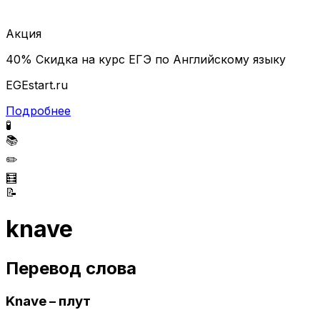
Акция
40% Скидка на курс ЕГЭ по Английскому языку
EGEstart.ru
Подробнее
🧪
📚
✏️
🧮
📝
knave
Перевод слова
Knave – плут