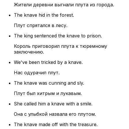
Жители деревни выгнали плута из города.
The knave hid in the forest.
Плут спрятался в лесу.
The king sentenced the knave to prison.
Король приговорил плута к тюремному
заключению.
We've been tricked by a knave.
Нас одурачил плут.
The knave was cunning and sly.
Плут был хитрым и лукавым.
She called him a knave with a smile.
Она с улыбкой назвала его плутом.
The knave made off with the treasure.