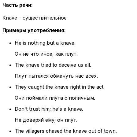
Часть речи
:
Knave – существительное
Примеры употребления
:
He is nothing but a knave.
Он не что иное, как плут.
The knave tried to deceive us all.
Плут пытался обмануть нас всех.
They caught the knave right in the act.
Они поймали плута с поличным.
Don't trust him; he's a knave.
Не доверяй ему; он плут.
The villagers chased the knave out of town.