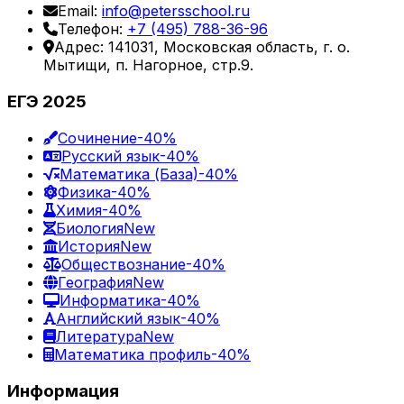
Email:
info@petersschool.ru
Телефон:
+7 (495) 788-36-96
Адрес: 141031, Московская область, г. о.
Мытищи, п. Нагорное, стр.9.
ЕГЭ 2025
Сочинение
-40%
Русский язык
-40%
Математика (База)
-40%
Физика
-40%
Химия
-40%
Биология
New
История
New
Обществознание
-40%
География
New
Информатика
-40%
Английский язык
-40%
Литература
New
Математика профиль
-40%
Информация