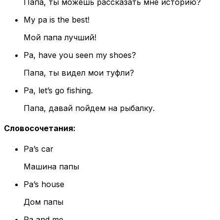
Папа, ты можешь рассказать мне историю?
My pa is the best!
Мой папа лучший!
Pa, have you seen my shoes?
Папа, ты видел мои туфли?
Pa, let’s go fishing.
Папа, давай пойдем на рыбалку.
Словосочетания
:
Pa’s car
Машина папы
Pa’s house
Дом папы
Pa and me