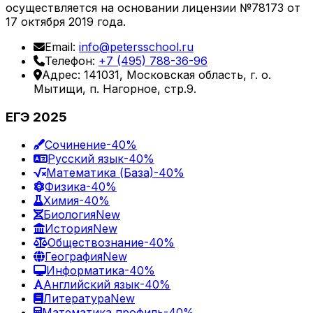
осуществляется на основании лицензии №78173 от
17 октября 2019 года.
Email:
info@petersschool.ru
Телефон:
+7 (495) 788-36-96
Адрес: 141031, Московская область, г. о.
Мытищи, п. Нагорное, стр.9.
ЕГЭ 2025
Сочинение
-40%
Русский язык
-40%
Математика (База)
-40%
Физика
-40%
Химия
-40%
Биология
New
История
New
Обществознание
-40%
География
New
Информатика
-40%
Английский язык
-40%
Литература
New
Математика профиль
-40%