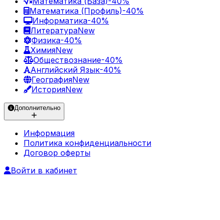
Математика (База)
-40%
Математика (Профиль)
-40%
Информатика
-40%
Литература
New
Физика
-40%
Химия
New
Обществознание
-40%
Английский Язык
-40%
География
New
История
New
Дополнительно
Информация
Политика конфиденциальности
Договор оферты
Войти в кабинет