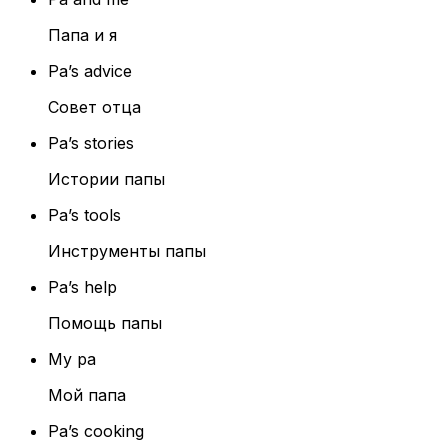
Папа и я
Pa’s advice
Совет отца
Pa’s stories
Истории папы
Pa’s tools
Инструменты папы
Pa’s help
Помощь папы
My pa
Мой папа
Pa’s cooking