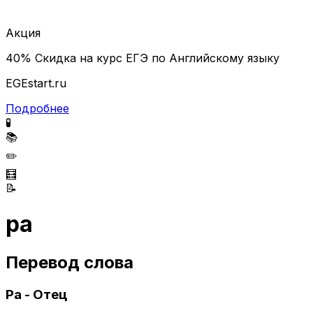
Акция
40% Скидка на курс ЕГЭ по Английскому языку
EGEstart.ru
Подробнее
🧪
📚
✏️
🧮
📝
pa
Перевод слова
Pa - Отец