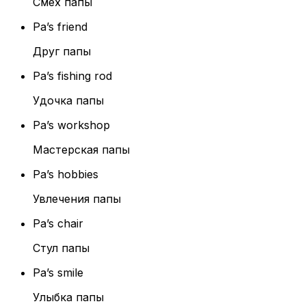
Смех папы
Pa’s friend
Друг папы
Pa’s fishing rod
Удочка папы
Pa’s workshop
Мастерская папы
Pa’s hobbies
Увлечения папы
Pa’s chair
Стул папы
Pa’s smile
Улыбка папы