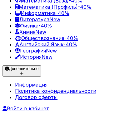
Математика (База)
-40%
Математика (Профиль)
-40%
Информатика
-40%
Литература
New
Физика
-40%
Химия
New
Обществознание
-40%
Английский Язык
-40%
География
New
История
New
Дополнительно
Информация
Политика конфиденциальности
Договор оферты
Войти в кабинет