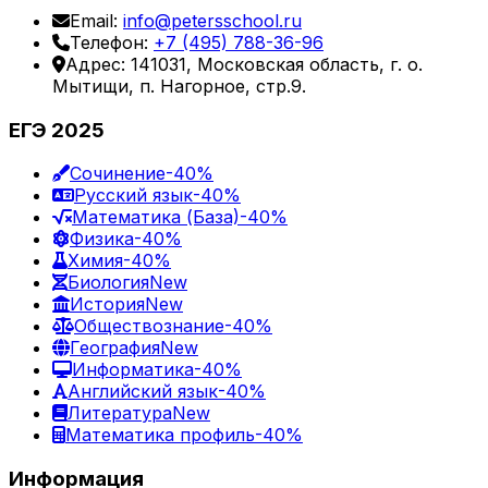
Email:
info@petersschool.ru
Телефон:
+7 (495) 788-36-96
Адрес: 141031, Московская область, г. о.
Мытищи, п. Нагорное, стр.9.
ЕГЭ 2025
Сочинение
-40%
Русский язык
-40%
Математика (База)
-40%
Физика
-40%
Химия
-40%
Биология
New
История
New
Обществознание
-40%
География
New
Информатика
-40%
Английский язык
-40%
Литература
New
Математика профиль
-40%
Информация