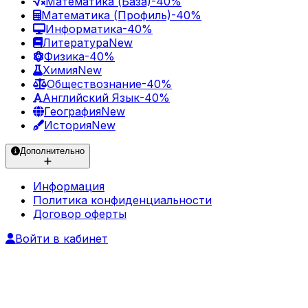
Математика (База)
-40%
Математика (Профиль)
-40%
Информатика
-40%
Литература
New
Физика
-40%
Химия
New
Обществознание
-40%
Английский Язык
-40%
География
New
История
New
Дополнительно
Информация
Политика конфиденциальности
Договор оферты
Войти в кабинет