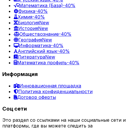
Математика (База)
-40%
Физика
-40%
Химия
-40%
Биология
New
История
New
Обществознание
-40%
География
New
Информатика
-40%
Английский язык
-40%
Литература
New
Математика профиль
-40%
Информация
Инновационная площадка
Политика конфиденциальности
Договор оферты
Соц сети
Это раздел со ссылками на наши социальные сети и
платформы, где вы можете следить за