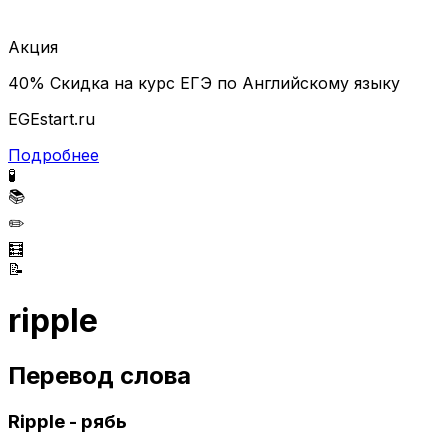
Акция
40% Скидка на курс ЕГЭ по Английскому языку
EGEstart.ru
Подробнее
🧪
📚
✏️
🧮
📝
ripple
Перевод слова
Ripple - рябь