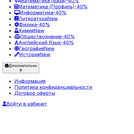
Математика (База)
-40%
Математика (Профиль)
-40%
Информатика
-40%
Литература
New
Физика
-40%
Химия
New
Обществознание
-40%
Английский Язык
-40%
География
New
История
New
Дополнительно
Информация
Политика конфиденциальности
Договор оферты
Войти в кабинет