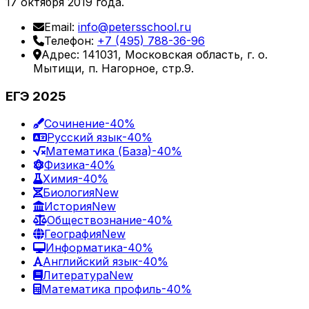
17 октября 2019 года.
Email:
info@petersschool.ru
Телефон:
+7 (495) 788-36-96
Адрес: 141031, Московская область, г. о.
Мытищи, п. Нагорное, стр.9.
ЕГЭ 2025
Сочинение
-40%
Русский язык
-40%
Математика (База)
-40%
Физика
-40%
Химия
-40%
Биология
New
История
New
Обществознание
-40%
География
New
Информатика
-40%
Английский язык
-40%
Литература
New
Математика профиль
-40%