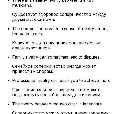
There is a healthy rivalry between the two
musicians.
Существует здоровое соперничество между
двумя музыкантами.
The competition created a sense of rivalry among
the participants.
Конкурс создал ощущение соперничества
среди участников.
Family rivalry can sometimes lead to disputes.
Семейное соперничество иногда может
привести к спорам.
Professional rivalry can push you to achieve more.
Профессиональное соперничество может
подтолкнуть вас к большим достижениям.
The rivalry between the two cities is legendary.
Соперничество между этими двумя городами