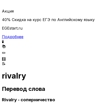
Акция
40% Скидка на курс ЕГЭ по Английскому языку
EGEstart.ru
Подробнее
🧪
📚
✏️
🧮
📝
rivalry
Перевод слова
Rivalry - соперничество