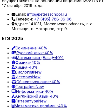
осуществляется на основании лицензии №78173 от
17 октября 2019 года.
Email:
info@petersschool.ru
Телефон:
+7 (495) 788-36-96
Адрес: 141031, Московская область, г. о.
Мытищи, п. Нагорное, стр.9.
ЕГЭ 2025
Сочинение
-40%
Русский язык
-40%
Математика (База)
-40%
Физика
-40%
Химия
-40%
Биология
New
История
New
Обществознание
-40%
География
New
Информатика
-40%
Английский язык
-40%
Литература
New
Математика профиль
-40%