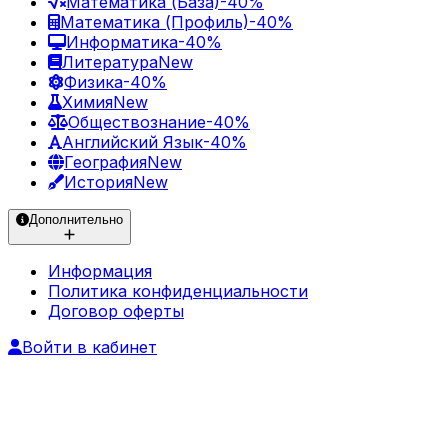
Математика (База)
-40%
Математика (Профиль)
-40%
Информатика
-40%
Литература
New
Физика
-40%
Химия
New
Обществознание
-40%
Английский Язык
-40%
География
New
История
New
Дополнительно
Информация
Политика конфиденциальности
Договор оферты
Войти в кабинет