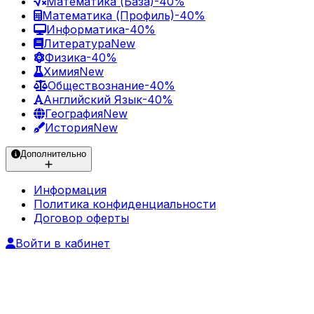
Математика (База)
-40%
Математика (Профиль)
-40%
Информатика
-40%
Литература
New
Физика
-40%
Химия
New
Обществознание
-40%
Английский Язык
-40%
География
New
История
New
Дополнительно
Информация
Политика конфиденциальности
Договор оферты
Войти в кабинет