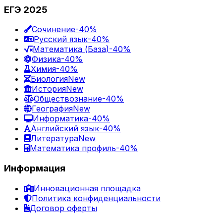
ЕГЭ 2025
Сочинение
-40%
Русский язык
-40%
Математика (База)
-40%
Физика
-40%
Химия
-40%
Биология
New
История
New
Обществознание
-40%
География
New
Информатика
-40%
Английский язык
-40%
Литература
New
Математика профиль
-40%
Информация
Инновационная площадка
Политика конфиденциальности
Договор оферты