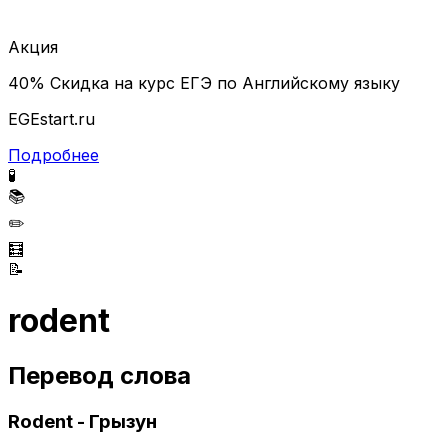
Акция
40% Скидка на курс ЕГЭ по Английскому языку
EGEstart.ru
Подробнее
🧪
📚
✏️
🧮
📝
rodent
Перевод слова
Rodent - Грызун