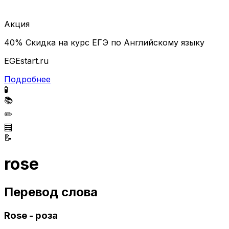
Акция
40% Скидка на курс ЕГЭ по Английскому языку
EGEstart.ru
Подробнее
🧪
📚
✏️
🧮
📝
rose
Перевод слова
Rose - роза