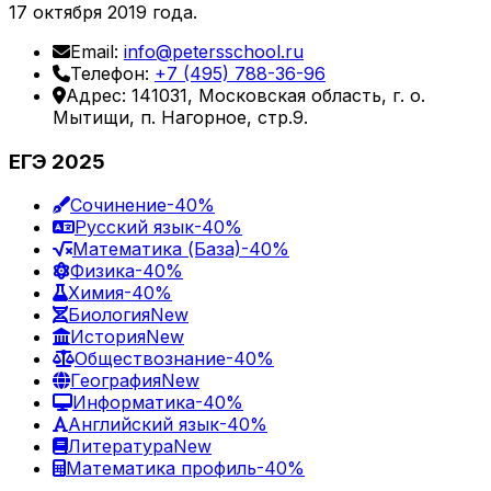
17 октября 2019 года.
Email:
info@petersschool.ru
Телефон:
+7 (495) 788-36-96
Адрес: 141031, Московская область, г. о.
Мытищи, п. Нагорное, стр.9.
ЕГЭ 2025
Сочинение
-40%
Русский язык
-40%
Математика (База)
-40%
Физика
-40%
Химия
-40%
Биология
New
История
New
Обществознание
-40%
География
New
Информатика
-40%
Английский язык
-40%
Литература
New
Математика профиль
-40%