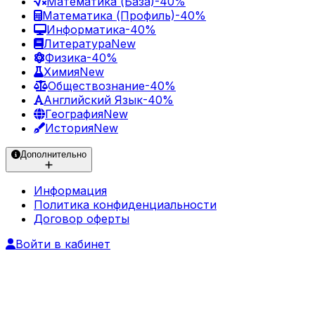
Математика (База)
-40%
Математика (Профиль)
-40%
Информатика
-40%
Литература
New
Физика
-40%
Химия
New
Обществознание
-40%
Английский Язык
-40%
География
New
История
New
Дополнительно
Информация
Политика конфиденциальности
Договор оферты
Войти в кабинет