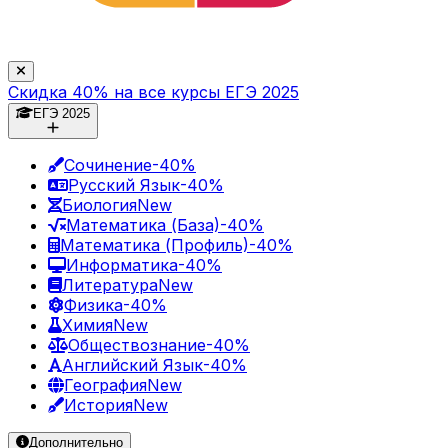
Скидка 40% на все курсы ЕГЭ 2025
ЕГЭ 2025
Сочинение
-40%
Русский Язык
-40%
Биология
New
Математика (База)
-40%
Математика (Профиль)
-40%
Информатика
-40%
Литература
New
Физика
-40%
Химия
New
Обществознание
-40%
Английский Язык
-40%
География
New
История
New
Дополнительно