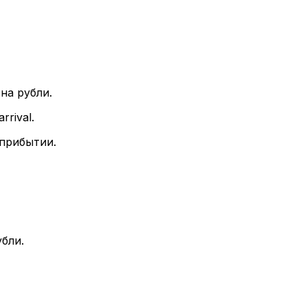
на рубли.
rrival.
 прибытии.
бли.