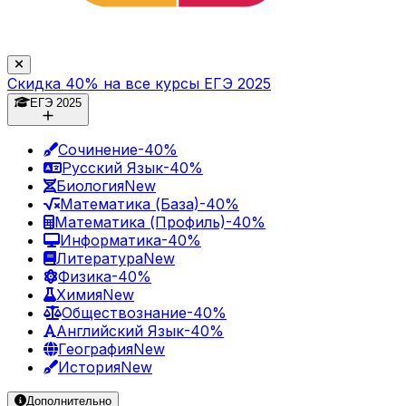
Скидка 40% на все курсы ЕГЭ 2025
ЕГЭ 2025
Сочинение
-40%
Русский Язык
-40%
Биология
New
Математика (База)
-40%
Математика (Профиль)
-40%
Информатика
-40%
Литература
New
Физика
-40%
Химия
New
Обществознание
-40%
Английский Язык
-40%
География
New
История
New
Дополнительно