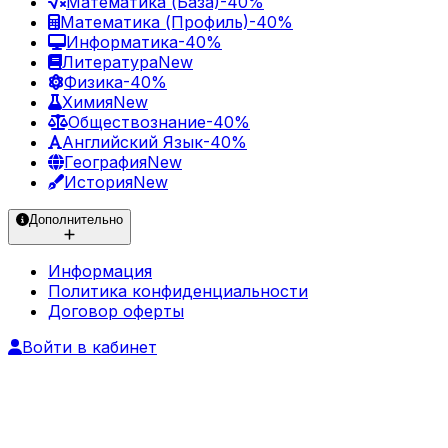
Математика (База)
-40%
Математика (Профиль)
-40%
Информатика
-40%
Литература
New
Физика
-40%
Химия
New
Обществознание
-40%
Английский Язык
-40%
География
New
История
New
Дополнительно
Информация
Политика конфиденциальности
Договор оферты
Войти в кабинет