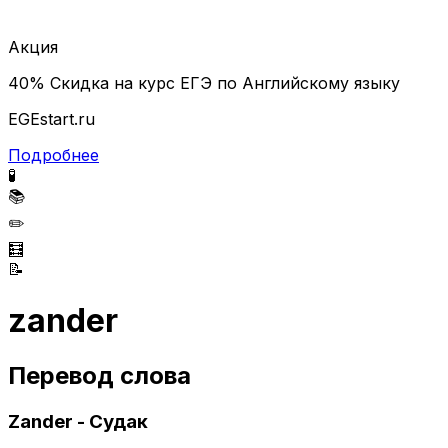
Акция
40% Скидка на курс ЕГЭ по Английскому языку
EGEstart.ru
Подробнее
🧪
📚
✏️
🧮
📝
zander
Перевод слова
Zander - Судак